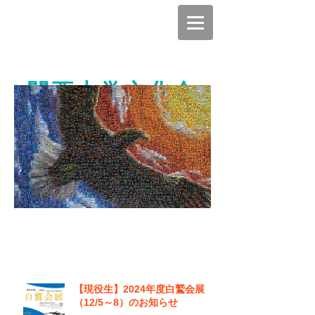
関西大学文化会
美術部白鷲会
OB
OG
広場
&
の
NEWS
【現役生】2024年度白鷲会展
（12/5～8）のお知らせ