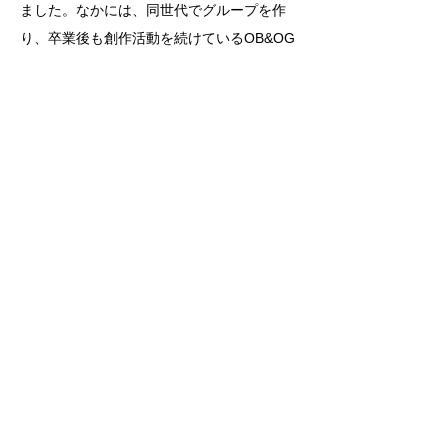
ました。なかには、同世代でグループを作
り、卒業後も創作活動を続けているOB&OG
も少なくありません。
このサイトは、そうした関西大学文化会美
術部白鷲会のOB&OGグループをつなぐ情報
2016年3月
交換、世代を超えた交流の場とすることを目
関西大学文化会美術部白鷲会OB&OG連絡会
的に開設されました。皆さんのご参加をお待
幹事 平井 章一（1985年度部長）
ちしています。
飯田 健 （2009年度部長）
山本 弥生（2011年度副部長）
関西大学文化会美術部白鷲会
〒564-8680 大阪府吹田市山手町3-3-35 関西
大学文化会美術部白鷲会
OB&OGへのご連絡
hakusyukai.obog@gmail.com