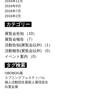
2016年11月
2016年9月
2016年7月
2016年2月
カテゴリー
展覧会告知
（10）
10件の記事
展覧会報告
（7）
7件の記事
活動告知(展覧会以外)
（1）
1件の記事
活動報告(展覧会以外)
（0）
0件の記事
イベント案内
（0）
0件の記事
タグ検索
OB
OBOG展
スプリングフェスティバル
個人活動
回生展
新人展
現役生
白鷲会展