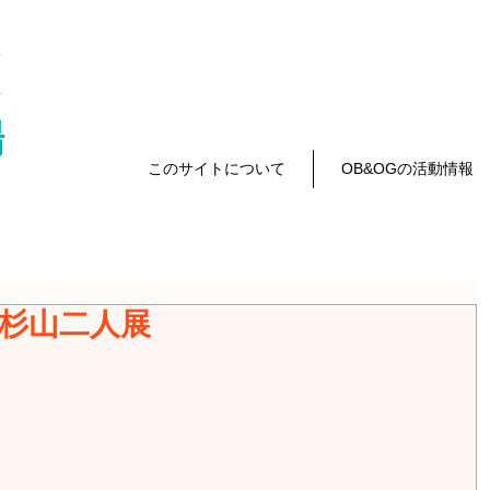
会
会
場
このサイトについて
OB&OGの活動情報
山・杉山二人展