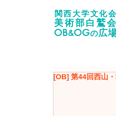
関西大学文化
美術部白鷲
OB
OG
広
&
の
[OB] 第44回西