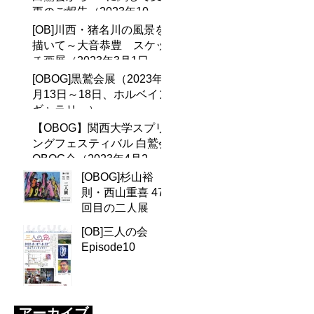
更のご報告（2023年10月8
日）
[OB]川西・猪名川の風景を
描いて～大音恭豊 スケッ
チ画展（2023年3月1日〜5
月7日、川西市郷土館)
[OBOG]黒鷲会展（2023年4
月13日～18日、ホルベイン
ギャラリー）
【OBOG】関西大学スプリ
ングフェスティバル 白鷲会
OBOG会（2023年4月2
日）のご案内
[OBOG]杉山裕
則・西山重喜 47
回目の二人展
[OB]三人の会
Episode10
アーカイブ