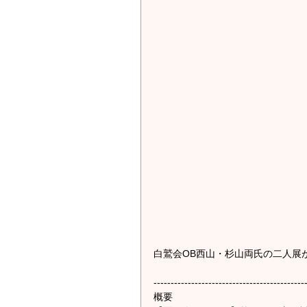
白鷲会OB西山・杉山両氏の二人展
--------------------------------------------
概要