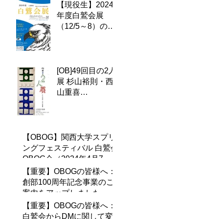
【現役生】2024
年度白鷲会展
（12/5～8）のお
知らせ
[OB]49回目の2人
展 杉山裕則・西
山重喜
（2024.9.16～
9.21、大阪現代
画廊）
【OBOG】関西大学スプリ
ングフェスティバル 白鷲会
OBOG会（2024年4月7
日）のご案内
【重要】OBOGの皆様へ：
創部100周年記念事業のご
案内をアップしました。
(2024年2月15日）
【重要】OBOGの皆様へ：
白鷲会からDMに関して変