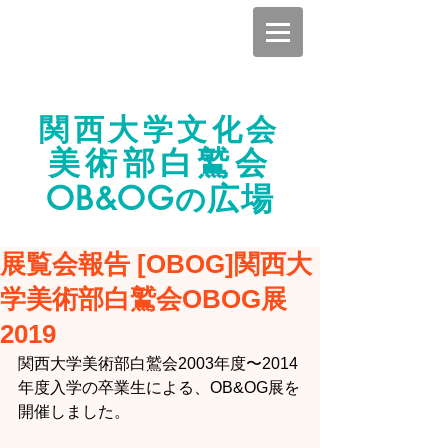
関西大学文化会
美術部白鷲会
OB
OG
広場
&
の
展覧会報告 [OBOG]関西大
学美術部白鷲会OBOG展
2019
関西大学美術部白鷲会2003年度〜2014
年度入学の卒業生による、OB&OG展を
開催しました。