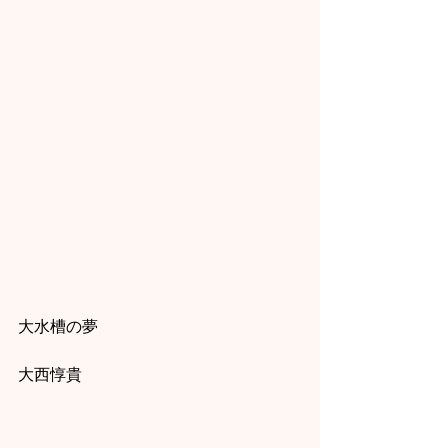
大水槽の夢
大西惇貴