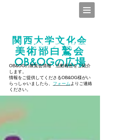
関西大学文化会
OB&OGの展覧会情報・活動報告
美術部白鷲会
OB
OG
広場
&
の
OB&OGの展覧会情報・活動報告をご紹介
します。
情報をご提供してくださるOB&OG様がい
らっしゃいましたら、
フォーム
よりご連絡
ください。