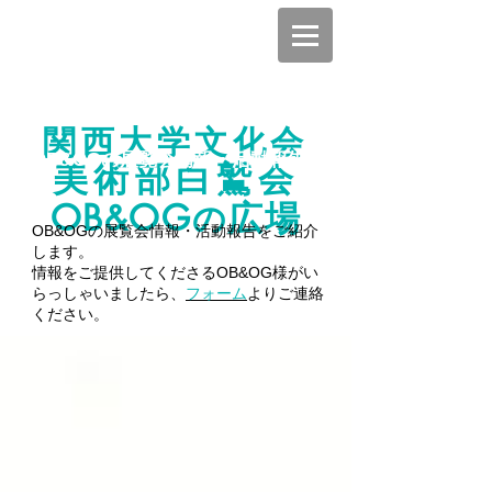
関西大学文化会
OB&OGの展覧会情報・活動報告
美術部白鷲会
OB
OG
広場
&
の
OB&OGの展覧会情報・活動報告をご紹介
します。
情報をご提供してくださるOB&OG様がい
らっしゃいましたら、
フォーム
よりご連絡
ください。